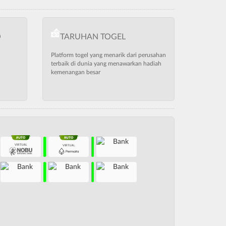
O
TARUHAN TOGEL
Platform togel yang menarik dari perusahan
terbaik di dunia yang menawarkan hadiah
kemenangan besar