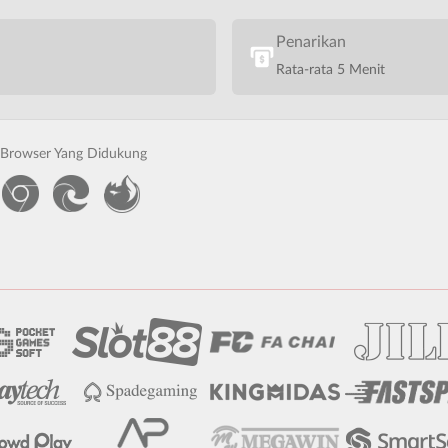
Penarikan
Rata-rata 5 Menit
Browser Yang Didukung