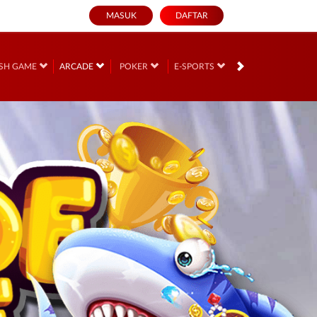
MASUK
DAFTAR
SH GAME
ARCADE
POKER
E-SPORTS
SABUNG AYAM