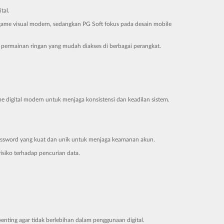
tal.
 game visual modern, sedangkan PG Soft fokus pada desain mobile
permainan ringan yang mudah diakses di berbagai perangkat.
ame digital modern untuk menjaga konsistensi dan keadilan sistem.
assword yang kuat dan unik untuk menjaga keamanan akun.
isiko terhadap pencurian data.
enting agar tidak berlebihan dalam penggunaan digital.