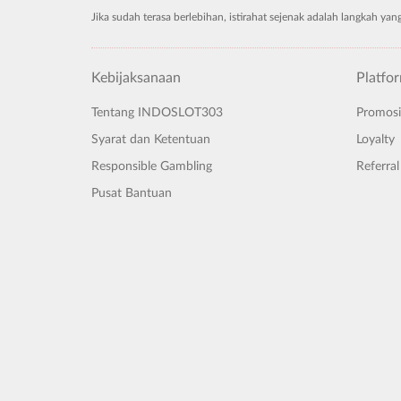
Jika sudah terasa berlebihan, istirahat sejenak adalah langkah y
Kebijaksanaan
Platfo
Tentang INDOSLOT303
Promosi
Syarat dan Ketentuan
Loyalty
Responsible Gambling
Referral
Pusat Bantuan