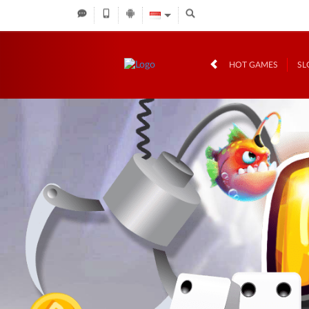
HOT GAMES
SL