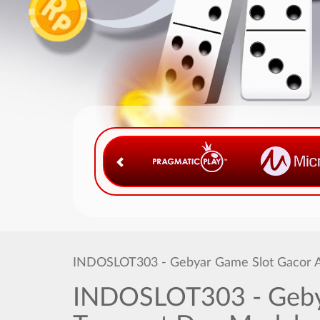
INDOSLOT303 - Gebyar Game Slot Gacor Ak
INDOSLOT303 - Gebyar