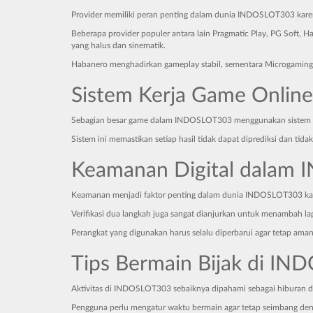
Provider memiliki peran penting dalam dunia INDOSLOT303 karen
Beberapa provider populer antara lain Pragmatic Play, PG Soft,
yang halus dan sinematik.
Habanero menghadirkan gameplay stabil, sementara Microgaming d
Sistem Kerja Game Onli
Sebagian besar game dalam INDOSLOT303 menggunakan sistem R
Sistem ini memastikan setiap hasil tidak dapat diprediksi dan tid
Keamanan Digital dalam
Keamanan menjadi faktor penting dalam dunia INDOSLOT303 kare
Verifikasi dua langkah juga sangat dianjurkan untuk menambah lap
Perangkat yang digunakan harus selalu diperbarui agar tetap aman 
Tips Bermain Bijak di I
Aktivitas di INDOSLOT303 sebaiknya dipahami sebagai hiburan dig
Pengguna perlu mengatur waktu bermain agar tetap seimbang dengan