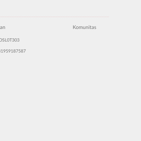
an
Komunitas
OSL0T303
81959187587