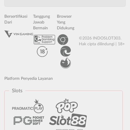
Bersertifikasi
Tanggung
Browser
Dari
Jawab
Yang
Bermain
Didukung
©2026 INDOSLOT303.
Hak cipta dilindungi | 18+
Platform Penyedia Layanan
Slots