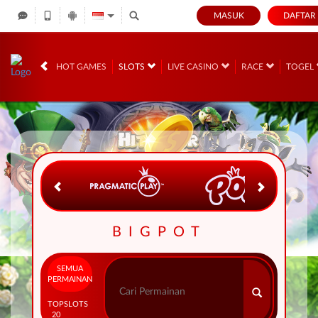
MASUK
DAFTA
IDR
12,745,251,
HOT GAMES
SLOTS
LIVE CASINO
RACE
TOGEL
BIGPOT
SEMUA
PERMAINAN
TOP
SLOTS
20