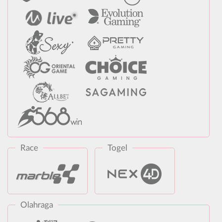
Race
Togel
Olahraga