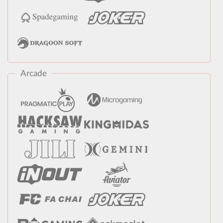
Arcade