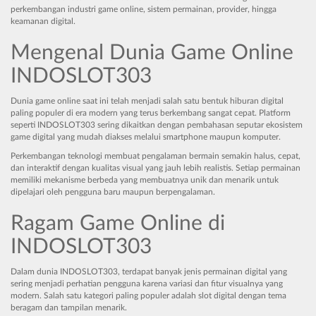
perkembangan industri game online, sistem permainan, provider, hingga
keamanan digital.
Mengenal Dunia Game Online
INDOSLOT303
Dunia game online saat ini telah menjadi salah satu bentuk hiburan digital
paling populer di era modern yang terus berkembang sangat cepat. Platform
seperti INDOSLOT303 sering dikaitkan dengan pembahasan seputar ekosistem
game digital yang mudah diakses melalui smartphone maupun komputer.
Perkembangan teknologi membuat pengalaman bermain semakin halus, cepat,
dan interaktif dengan kualitas visual yang jauh lebih realistis. Setiap permainan
memiliki mekanisme berbeda yang membuatnya unik dan menarik untuk
dipelajari oleh pengguna baru maupun berpengalaman.
Ragam Game Online di
INDOSLOT303
Dalam dunia INDOSLOT303, terdapat banyak jenis permainan digital yang
sering menjadi perhatian pengguna karena variasi dan fitur visualnya yang
modern. Salah satu kategori paling populer adalah slot digital dengan tema
beragam dan tampilan menarik.