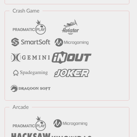
Crash Game
Arcade