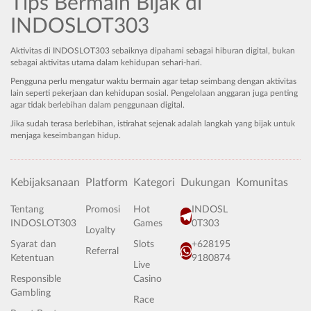
Tips Bermain Bijak di
INDOSLOT303
Aktivitas di INDOSLOT303 sebaiknya dipahami sebagai hiburan digital, bukan
sebagai aktivitas utama dalam kehidupan sehari-hari.
Pengguna perlu mengatur waktu bermain agar tetap seimbang dengan aktivitas
lain seperti pekerjaan dan kehidupan sosial. Pengelolaan anggaran juga penting
agar tidak berlebihan dalam penggunaan digital.
Jika sudah terasa berlebihan, istirahat sejenak adalah langkah yang bijak untuk
menjaga keseimbangan hidup.
Kebijaksanaan
Platform
Kategori
Dukungan
Komunitas
Tentang
Promosi
Hot
INDOSL
INDOSLOT303
Games
0T303
Loyalty
Syarat dan
Slots
+628195
Referral
Ketentuan
9180874
Live
Responsible
Casino
Gambling
Race