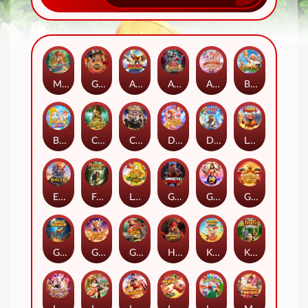
Mermaid's Treasure
Gladiators
Adventures Of Caramelo
Amazing Circus
Aphrodite - Goddess of Love
Bierfest Delight
Bikini Babes
Chasing Leprechaun Coins
Countdown to Fortune
Dragon Wonder
Ducky Spin
Legendary El Toro
Empress of the Black Seas
Forbidden Island
Longevity dragon(Fulong)
Gangster's Paradise
Gates Of Kunlun
God of Fortune
Gold Seekers
Golden Gallop
Golden Hatch
Heavenly Sage
Kawaii Neko
Kung Fu Warrior