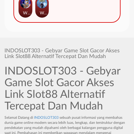
Wishes of the Genie
Wrath of Zeus
INDOSLOT303 - Gebyar Game Slot Gacor Akses
Link Slot88 Alternatif Tercepat Dan Mudah
INDOSLOT303 - Gebyar
Game Slot Gacor Akses
Link Slot88 Alternatif
Tercepat Dan Mudah
Selamat Datang di
INDOSLOT303
sebuah pusat informasi yang membahas
dunia game online modern secara lebih luas, lengkap, dan terstruktur dengan
pendekatan yang mudah dipahami oleh berbagai kalangan pengguna digital
saat ini. Pembahasan ini memberikan wawasan mendalam mengenai