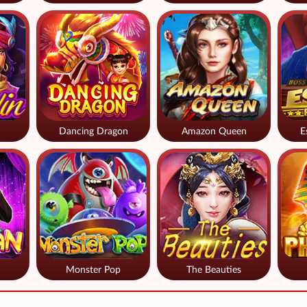
Dancing Dragon
Amazon Queen
E
Monster Pop
The Beauties