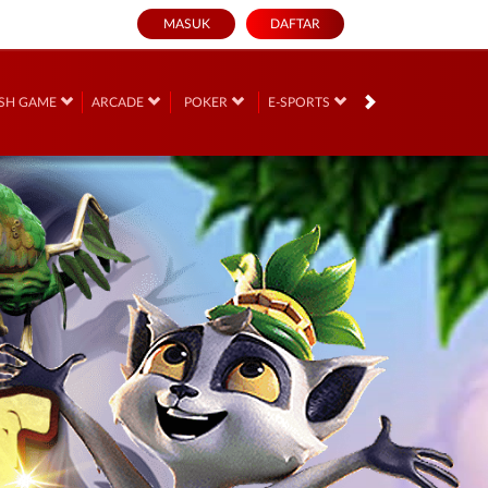
MASUK
DAFTAR
SH GAME
ARCADE
POKER
E-SPORTS
SABUNG AYAM