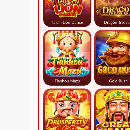
Taichi Lion Dance
Dragon Treasu
Tianhou Mazu
Gold Rush