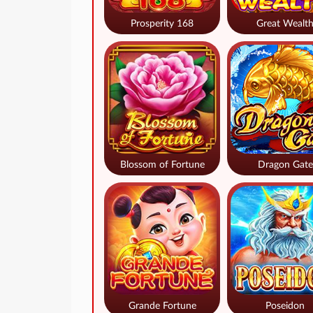
Prosperity 168
Great Wealt
Blossom of Fortune
Dragon Gate
Grande Fortune
Poseidon