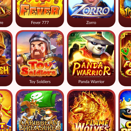
re
Fever 777
Zorro
Toy Soldiers
Panda Warrior