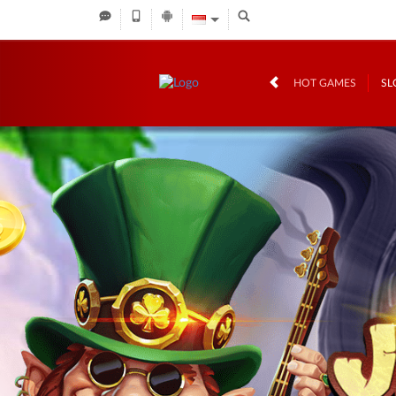
HOT GAMES
SL