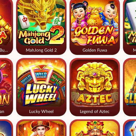
Golden Maitreya Buddha
MahJong Gold 2
Golden Fuwa
M
an
Lucky Wheel
Legend of Aztec