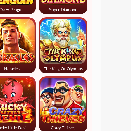
Crazy Penguin
Super Diamond
Heracles
The King Of Olympus
cky Little Devil
Crazy Thieves