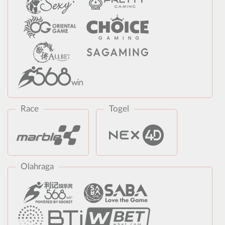
Race
Togel
Olahraga