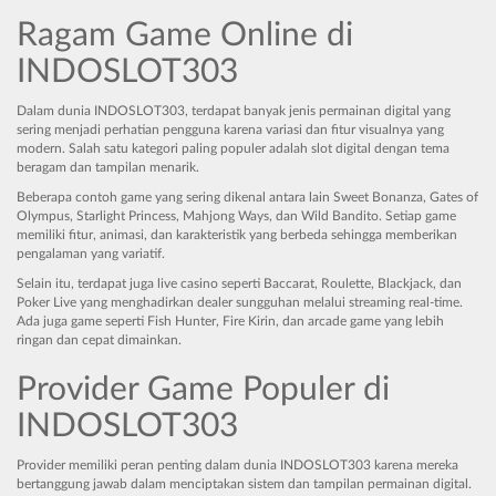
Ragam Game Online di
INDOSLOT303
Dalam dunia INDOSLOT303, terdapat banyak jenis permainan digital yang
sering menjadi perhatian pengguna karena variasi dan fitur visualnya yang
modern. Salah satu kategori paling populer adalah slot digital dengan tema
beragam dan tampilan menarik.
Beberapa contoh game yang sering dikenal antara lain Sweet Bonanza, Gates of
Olympus, Starlight Princess, Mahjong Ways, dan Wild Bandito. Setiap game
memiliki fitur, animasi, dan karakteristik yang berbeda sehingga memberikan
pengalaman yang variatif.
Selain itu, terdapat juga live casino seperti Baccarat, Roulette, Blackjack, dan
Poker Live yang menghadirkan dealer sungguhan melalui streaming real-time.
Ada juga game seperti Fish Hunter, Fire Kirin, dan arcade game yang lebih
ringan dan cepat dimainkan.
Provider Game Populer di
INDOSLOT303
Provider memiliki peran penting dalam dunia INDOSLOT303 karena mereka
bertanggung jawab dalam menciptakan sistem dan tampilan permainan digital.