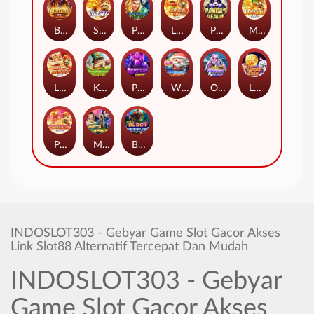
Buffalo Blaze
Slot4D
Princess and the Evil Witch
Lucky Cat Slot4D
Panda Realm
Macau Slot4D
Lion Dance Slot4D
Kingdom of Luck
Panthera Pardus
Winter Winnings
Oni Cosmic Atlas
Lucky Coins
Phoenix Slot4D
Meta Space
Block Buster
INDOSLOT303 - Gebyar Game Slot Gacor Akses
Link Slot88 Alternatif Tercepat Dan Mudah
INDOSLOT303 - Gebyar
Game Slot Gacor Akses