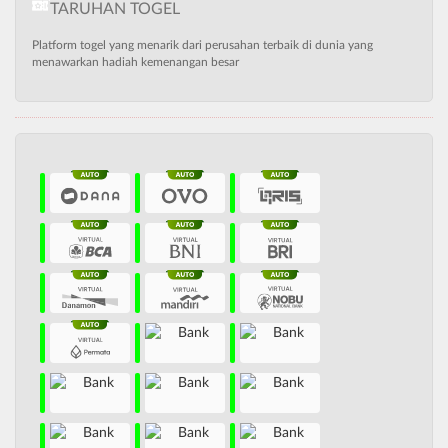
TARUHAN TOGEL
Platform togel yang menarik dari perusahan terbaik di dunia yang
menawarkan hadiah kemenangan besar