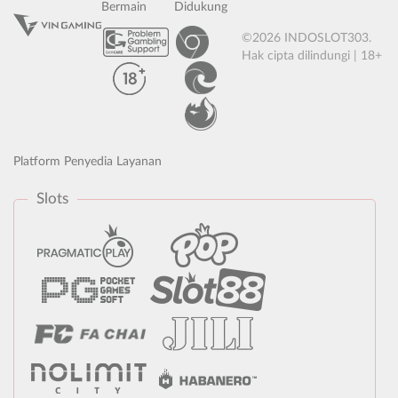
Bermain
Didukung
©2026 INDOSLOT303.
Hak cipta dilindungi | 18+
Platform Penyedia Layanan
Slots