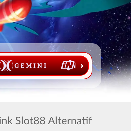
k Slot88 Alternatif