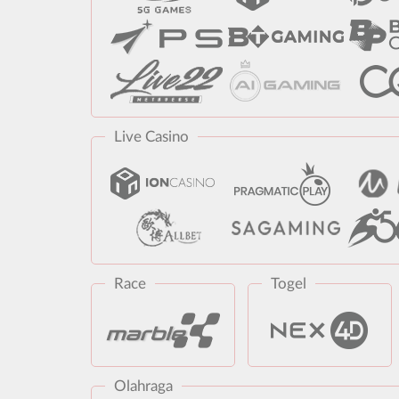
Live Casino
Race
Togel
Olahraga