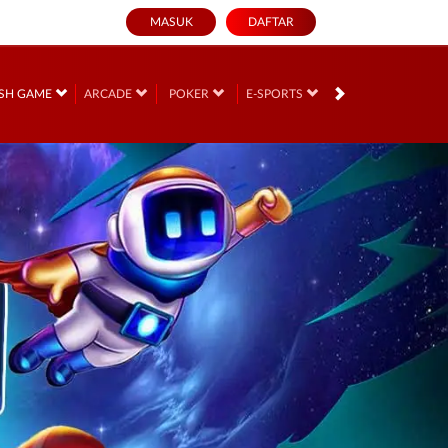
MASUK
DAFTAR
SH GAME
ARCADE
POKER
E-SPORTS
SABUNG AYAM