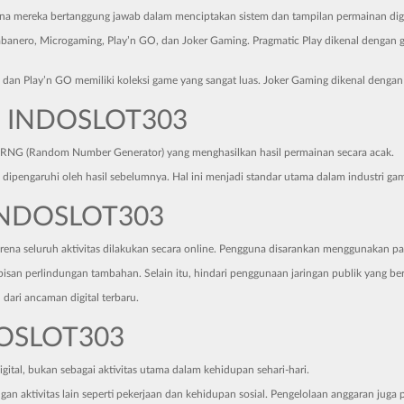
a mereka bertanggung jawab dalam menciptakan sistem dan tampilan permainan digi
 Habanero, Microgaming, Play’n GO, dan Joker Gaming. Pragmatic Play dikenal dengan
an Play’n GO memiliki koleksi game yang sangat luas. Joker Gaming dikenal dengan 
ne INDOSLOT303
NG (Random Number Generator) yang menghasilkan hasil permainan secara acak.
ak dipengaruhi oleh hasil sebelumnya. Hal ini menjadi standar utama dalam industri g
 INDOSLOT303
na seluruh aktivitas dilakukan secara online. Pengguna disarankan menggunakan p
isan perlindungan tambahan. Selain itu, hindari penggunaan jaringan publik yang ber
dari ancaman digital terbaru.
NDOSLOT303
ital, bukan sebagai aktivitas utama dalam kehidupan sehari-hari.
 aktivitas lain seperti pekerjaan dan kehidupan sosial. Pengelolaan anggaran juga p