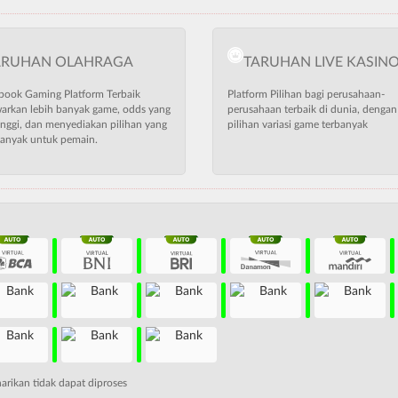
ARUHAN OLAHRAGA
TARUHAN LIVE KASIN
book Gaming Platform Terbaik
Platform Pilihan bagi perusahaan-
rkan lebih banyak game, odds yang
perusahaan terbaik di dunia, dengan
tinggi, dan menyediakan pilihan yang
pilihan variasi game terbanyak
banyak untuk pemain.
arikan tidak dapat diproses