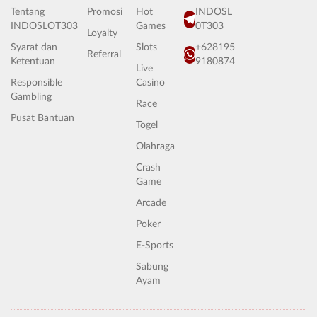
Tentang
Promosi
Hot
INDOSL
INDOSLOT303
Games
0T303
Loyalty
Syarat dan
Slots
+628195
Referral
Ketentuan
9180874
Live
Responsible
Casino
Gambling
Race
Pusat Bantuan
Togel
Olahraga
Crash
Game
Arcade
Poker
E-Sports
Sabung
Ayam