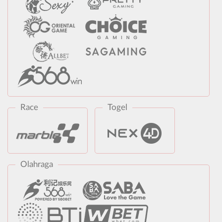
Race
Togel
Olahraga