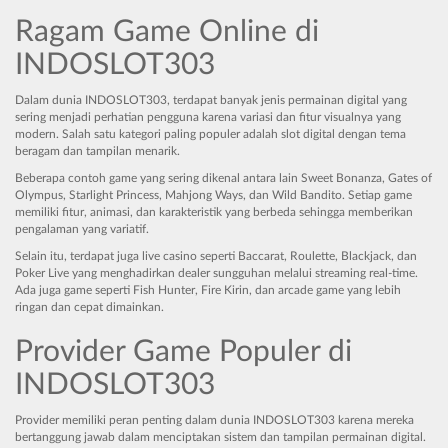
Ragam Game Online di
INDOSLOT303
Dalam dunia INDOSLOT303, terdapat banyak jenis permainan digital yang
sering menjadi perhatian pengguna karena variasi dan fitur visualnya yang
modern. Salah satu kategori paling populer adalah slot digital dengan tema
beragam dan tampilan menarik.
Beberapa contoh game yang sering dikenal antara lain Sweet Bonanza, Gates of
Olympus, Starlight Princess, Mahjong Ways, dan Wild Bandito. Setiap game
memiliki fitur, animasi, dan karakteristik yang berbeda sehingga memberikan
pengalaman yang variatif.
Selain itu, terdapat juga live casino seperti Baccarat, Roulette, Blackjack, dan
Poker Live yang menghadirkan dealer sungguhan melalui streaming real-time.
Ada juga game seperti Fish Hunter, Fire Kirin, dan arcade game yang lebih
ringan dan cepat dimainkan.
Provider Game Populer di
INDOSLOT303
Provider memiliki peran penting dalam dunia INDOSLOT303 karena mereka
bertanggung jawab dalam menciptakan sistem dan tampilan permainan digital.