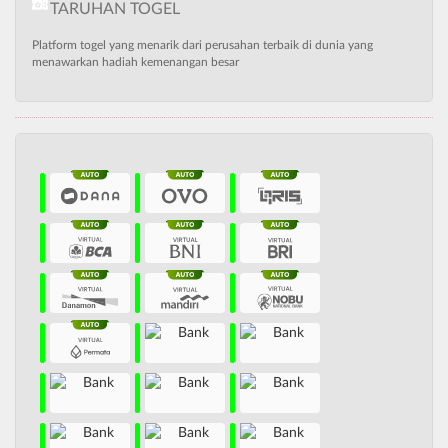
TARUHAN TOGEL
Platform togel yang menarik dari perusahan terbaik di dunia yang
menawarkan hadiah kemenangan besar