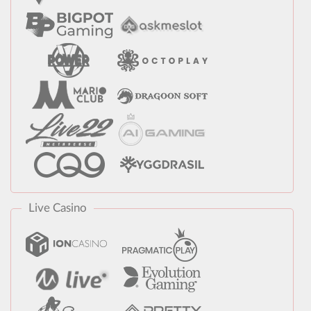
Live Casino