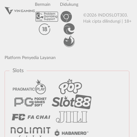
Bermain
Didukung
©2026 INDOSLOT303.
Hak cipta dilindungi | 18+
Platform Penyedia Layanan
Slots