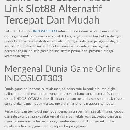
Link Slot88 Alternatif
Tercepat Dan Mudah
Selamat Datang di
INDOSLOT303
sebuah pusat informasi yang membahas
dunia game online modern secara lebih luas, lengkap, dan terstruktur dengan
pendekatan yang mudah dipahami oleh berbagai kalangan pengguna digital
saat ini. Pembahasan ini memberikan wawasan mendalam mengenai
perkembangan industri game online, sistem permainan, provider, hingga
keamanan digital.
Mengenal Dunia Game Online
INDOSLOT303
Dunia game online saat ini telah menjadi salah satu bentuk hiburan digital
paling populer di era modern yang terus berkembang sangat cepat. Platform
seperti INDOSLOT303 sering dikaitkan dengan pembahasan seputar ekosistem
game digital yang mudah diakses melalui smartphone maupun komputer.
Perkembangan teknologi membuat pengalaman bermain semakin halus, cepat,
dan interaktif dengan kualitas visual yang jauh lebih realistis. Setiap permainan
memiliki mekanisme berbeda yang membuatnya unik dan menarik untuk
dipelajari oleh pengguna baru maupun berpengalaman.