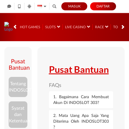
MASUK
DAFTAR
HOT GAMES
SLOTS
LIVE CASINO
RACE
TOGEL
Pusat
Pusat Bantuan
Bantuan
Tentang
FAQs
INDOSLOT303
1. Bagaimana Cara Membuat
Akun Di INDOSLOT 303?
Syarat
dan
2. Mata Uang Apa Saja Yang
Ketentuan
Diterima Oleh INDOSLOT303
?