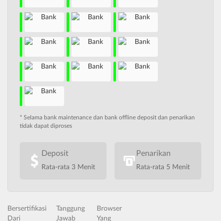
* Selama bank maintenance dan bank offline deposit dan penarikan
tidak dapat diproses
Deposit
Penarikan
Rata-rata 3 Menit
Rata-rata 5 Menit
Bersertifikasi
Tanggung
Browser
Dari
Jawab
Yang