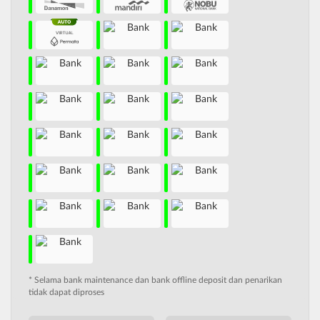
* Selama bank maintenance dan bank offline deposit dan penarikan
tidak dapat diproses