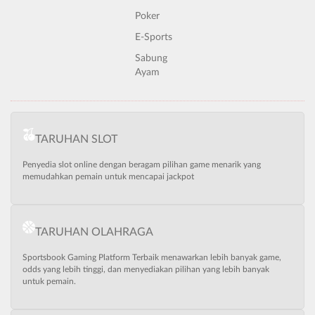
Poker
E-Sports
Sabung
Ayam
TARUHAN SLOT
Penyedia slot online dengan beragam pilihan game menarik yang
memudahkan pemain untuk mencapai jackpot
TARUHAN OLAHRAGA
Sportsbook Gaming Platform Terbaik menawarkan lebih banyak game,
odds yang lebih tinggi, dan menyediakan pilihan yang lebih banyak
untuk pemain.