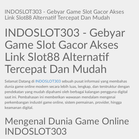
INDOSLOT303 - Gebyar Game Slot Gacor Akses
Link Slot88 Alternatif Tercepat Dan Mudah
INDOSLOT303 - Gebyar
Game Slot Gacor Akses
Link Slot88 Alternatif
Tercepat Dan Mudah
Selamat Datang di
INDOSLOT303
sebuah pusat informasi yang membahas
dunia game online modern secara lebih luas, lengkap, dan terstruktur dengan
pendekatan yang mudah dipahami oleh berbagai kalangan pengguna digital
saat ini. Pembahasan ini memberikan wawasan mendalam mengenai
perkembangan industri game online, sistem permainan, provider, hingga
keamanan digital.
Mengenal Dunia Game Online
INDOSLOT303