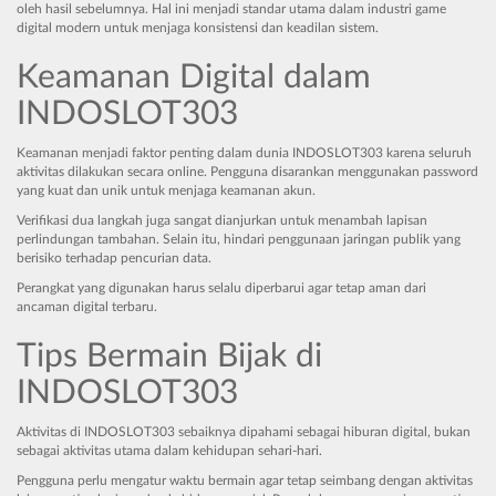
oleh hasil sebelumnya. Hal ini menjadi standar utama dalam industri game
digital modern untuk menjaga konsistensi dan keadilan sistem.
Keamanan Digital dalam
INDOSLOT303
Keamanan menjadi faktor penting dalam dunia INDOSLOT303 karena seluruh
aktivitas dilakukan secara online. Pengguna disarankan menggunakan password
yang kuat dan unik untuk menjaga keamanan akun.
Verifikasi dua langkah juga sangat dianjurkan untuk menambah lapisan
perlindungan tambahan. Selain itu, hindari penggunaan jaringan publik yang
berisiko terhadap pencurian data.
Perangkat yang digunakan harus selalu diperbarui agar tetap aman dari
ancaman digital terbaru.
Tips Bermain Bijak di
INDOSLOT303
Aktivitas di INDOSLOT303 sebaiknya dipahami sebagai hiburan digital, bukan
sebagai aktivitas utama dalam kehidupan sehari-hari.
Pengguna perlu mengatur waktu bermain agar tetap seimbang dengan aktivitas