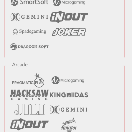
Arcade