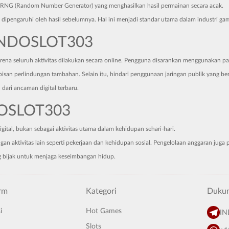
NG (Random Number Generator) yang menghasilkan hasil permainan secara acak.
ak dipengaruhi oleh hasil sebelumnya. Hal ini menjadi standar utama dalam industri g
 INDOSLOT303
na seluruh aktivitas dilakukan secara online. Pengguna disarankan menggunakan p
isan perlindungan tambahan. Selain itu, hindari penggunaan jaringan publik yang ber
dari ancaman digital terbaru.
NDOSLOT303
ital, bukan sebagai aktivitas utama dalam kehidupan sehari-hari.
 aktivitas lain seperti pekerjaan dan kehidupan sosial. Pengelolaan anggaran juga p
ang bijak untuk menjaga keseimbangan hidup.
rm
Kategori
Duku
i
Hot Games
IN
Slots