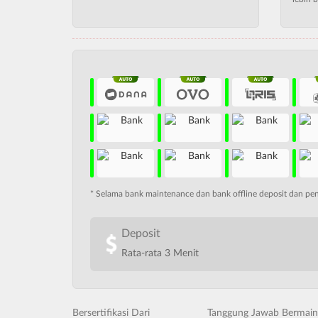
* Selama bank maintenance dan bank offline deposit dan pen
Deposit
Rata-rata 3 Menit
Bersertifikasi Dari
Tanggung Jawab Bermain