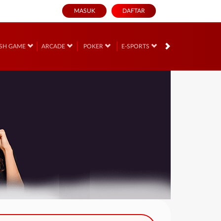
MASUK
DAFTAR
SH GAME
ARCADE
POKER
E-SPORTS
SABUNG AYAM