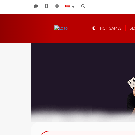
HOT GAMES
SL