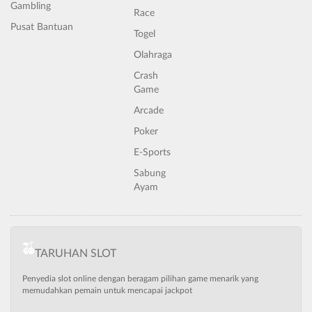
Gambling
Race
Pusat Bantuan
Togel
Olahraga
Crash
Game
Arcade
Poker
E-Sports
Sabung
Ayam
TARUHAN SLOT
Penyedia slot online dengan beragam pilihan game menarik yang
memudahkan pemain untuk mencapai jackpot