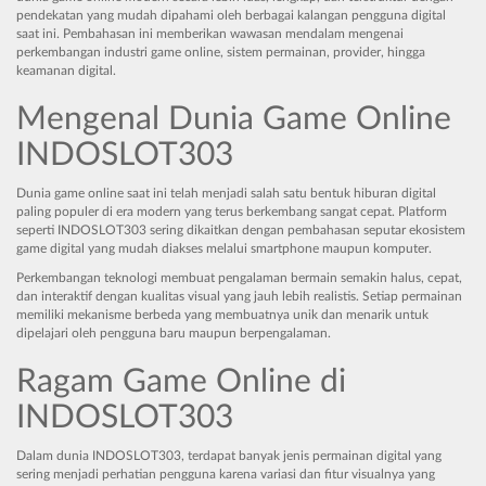
pendekatan yang mudah dipahami oleh berbagai kalangan pengguna digital
saat ini. Pembahasan ini memberikan wawasan mendalam mengenai
perkembangan industri game online, sistem permainan, provider, hingga
keamanan digital.
Mengenal Dunia Game Online
INDOSLOT303
Dunia game online saat ini telah menjadi salah satu bentuk hiburan digital
paling populer di era modern yang terus berkembang sangat cepat. Platform
seperti INDOSLOT303 sering dikaitkan dengan pembahasan seputar ekosistem
game digital yang mudah diakses melalui smartphone maupun komputer.
Perkembangan teknologi membuat pengalaman bermain semakin halus, cepat,
dan interaktif dengan kualitas visual yang jauh lebih realistis. Setiap permainan
memiliki mekanisme berbeda yang membuatnya unik dan menarik untuk
dipelajari oleh pengguna baru maupun berpengalaman.
Ragam Game Online di
INDOSLOT303
Dalam dunia INDOSLOT303, terdapat banyak jenis permainan digital yang
sering menjadi perhatian pengguna karena variasi dan fitur visualnya yang