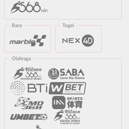
Race
Togel
Olahraga