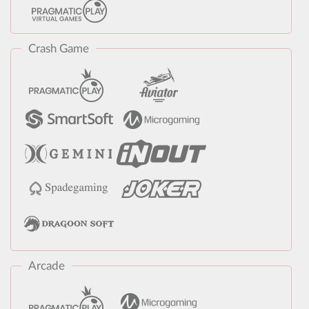
Crash Game
Arcade