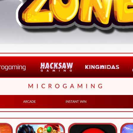
MICROGAMING
ARCADE
INSTANT WIN