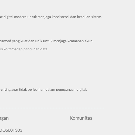
ame digital modern untuk menjaga konsistensi dan keadilan sistem.
assword yang kuat dan unik untuk menjaga keamanan akun.
isiko terhadap pencurian data.
enting agar tidak berlebihan dalam penggunaan digital.
ngan
Komunitas
DOSL0T303