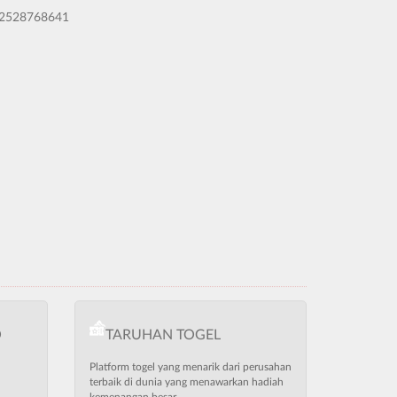
2528768641
O
TARUHAN TOGEL
Platform togel yang menarik dari perusahan
terbaik di dunia yang menawarkan hadiah
kemenangan besar