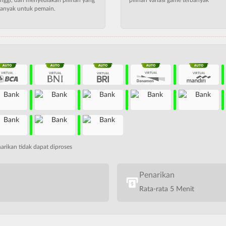
banyak untuk pemain.
arikan tidak dapat diproses
Penarikan
Rata-rata 5 Menit