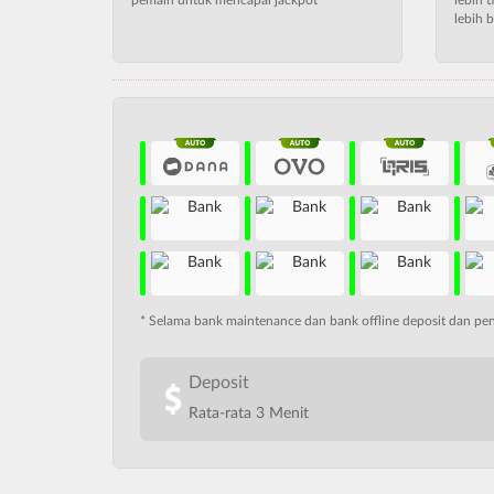
lebih 
* Selama bank maintenance dan bank offline deposit dan pen
Deposit
Rata-rata 3 Menit