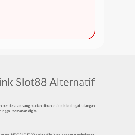
k Slot88 Alternatif
gan pendekatan yang mudah dipahami oleh berbagai kalangan
hingga keamanan digital.
orm seperti INDOSLOT303 sering dikaitkan dengan pembahasan