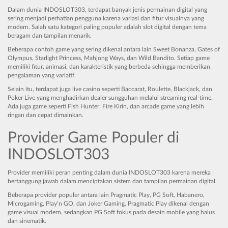
Dalam dunia INDOSLOT303, terdapat banyak jenis permainan digital yang
sering menjadi perhatian pengguna karena variasi dan fitur visualnya yang
modern. Salah satu kategori paling populer adalah slot digital dengan tema
beragam dan tampilan menarik.
Beberapa contoh game yang sering dikenal antara lain Sweet Bonanza, Gates of
Olympus, Starlight Princess, Mahjong Ways, dan Wild Bandito. Setiap game
memiliki fitur, animasi, dan karakteristik yang berbeda sehingga memberikan
pengalaman yang variatif.
Selain itu, terdapat juga live casino seperti Baccarat, Roulette, Blackjack, dan
Poker Live yang menghadirkan dealer sungguhan melalui streaming real-time.
Ada juga game seperti Fish Hunter, Fire Kirin, dan arcade game yang lebih
ringan dan cepat dimainkan.
Provider Game Populer di
INDOSLOT303
Provider memiliki peran penting dalam dunia INDOSLOT303 karena mereka
bertanggung jawab dalam menciptakan sistem dan tampilan permainan digital.
Beberapa provider populer antara lain Pragmatic Play, PG Soft, Habanero,
Microgaming, Play’n GO, dan Joker Gaming. Pragmatic Play dikenal dengan
game visual modern, sedangkan PG Soft fokus pada desain mobile yang halus
dan sinematik.