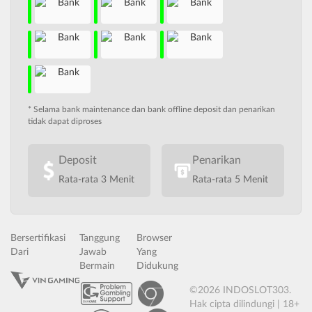
* Selama bank maintenance dan bank offline deposit dan penarikan
tidak dapat diproses
Deposit
Penarikan
Rata-rata 3 Menit
Rata-rata 5 Menit
Bersertifikasi
Tanggung
Browser
Dari
Jawab
Yang
Bermain
Didukung
©2026 INDOSLOT303.
Hak cipta dilindungi | 18+