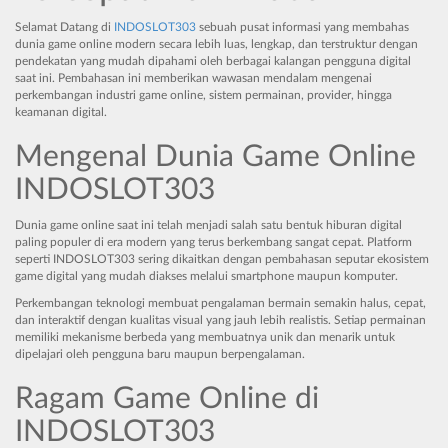
Selamat Datang di
INDOSLOT303
sebuah pusat informasi yang membahas
dunia game online modern secara lebih luas, lengkap, dan terstruktur dengan
pendekatan yang mudah dipahami oleh berbagai kalangan pengguna digital
saat ini. Pembahasan ini memberikan wawasan mendalam mengenai
perkembangan industri game online, sistem permainan, provider, hingga
keamanan digital.
Mengenal Dunia Game Online
INDOSLOT303
Dunia game online saat ini telah menjadi salah satu bentuk hiburan digital
paling populer di era modern yang terus berkembang sangat cepat. Platform
seperti INDOSLOT303 sering dikaitkan dengan pembahasan seputar ekosistem
game digital yang mudah diakses melalui smartphone maupun komputer.
Perkembangan teknologi membuat pengalaman bermain semakin halus, cepat,
dan interaktif dengan kualitas visual yang jauh lebih realistis. Setiap permainan
memiliki mekanisme berbeda yang membuatnya unik dan menarik untuk
dipelajari oleh pengguna baru maupun berpengalaman.
Ragam Game Online di
INDOSLOT303