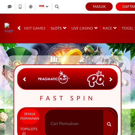
MASUK
DAFTA
IDR
12,668,548,
HOT GAMES
SLOTS
LIVE CASINO
RACE
TOGEL
FAST SPIN
SEMUA
PERMAINAN
TOP
SLOTS
20