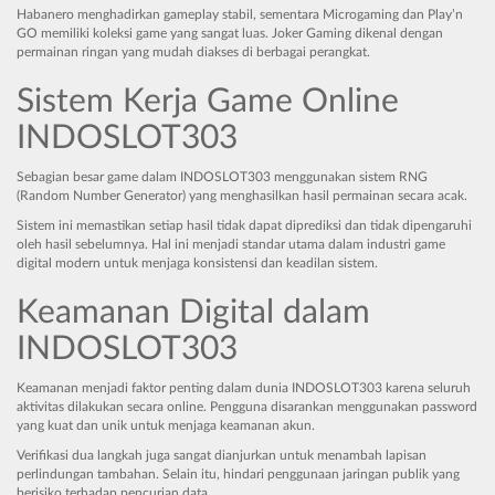
Habanero menghadirkan gameplay stabil, sementara Microgaming dan Play’n
GO memiliki koleksi game yang sangat luas. Joker Gaming dikenal dengan
permainan ringan yang mudah diakses di berbagai perangkat.
Sistem Kerja Game Online
INDOSLOT303
Sebagian besar game dalam INDOSLOT303 menggunakan sistem RNG
(Random Number Generator) yang menghasilkan hasil permainan secara acak.
Sistem ini memastikan setiap hasil tidak dapat diprediksi dan tidak dipengaruhi
oleh hasil sebelumnya. Hal ini menjadi standar utama dalam industri game
digital modern untuk menjaga konsistensi dan keadilan sistem.
Keamanan Digital dalam
INDOSLOT303
Keamanan menjadi faktor penting dalam dunia INDOSLOT303 karena seluruh
aktivitas dilakukan secara online. Pengguna disarankan menggunakan password
yang kuat dan unik untuk menjaga keamanan akun.
Verifikasi dua langkah juga sangat dianjurkan untuk menambah lapisan
perlindungan tambahan. Selain itu, hindari penggunaan jaringan publik yang
berisiko terhadap pencurian data.