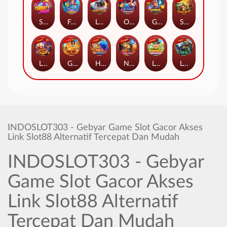
Sweet Frenzy
Frosty and Flamy
Legend Of Eagle
Oceanic Melodies
Guardian of the Museum
Safari Blitz
Legend of Nian
Goddess Of Egypt
Heavenly Fortunes
Nutty Riches
Leprechaun Bonanza
Loki
INDOSLOT303 - Gebyar Game Slot Gacor Akses
Link Slot88 Alternatif Tercepat Dan Mudah
INDOSLOT303 - Gebyar
Game Slot Gacor Akses
Link Slot88 Alternatif
Tercepat Dan Mudah