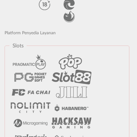
Platform Penyedia Layanan
Slots