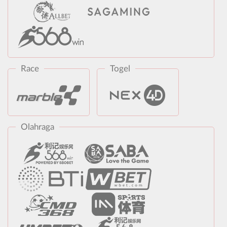
Race
Togel
Olahraga