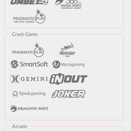
Crash Game
Arcade