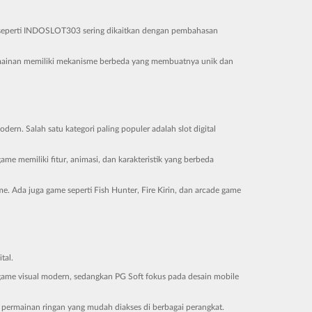
orm seperti INDOSLOT303 sering dikaitkan dengan pembahasan
permainan memiliki mekanisme berbeda yang membuatnya unik dan
rn. Salah satu kategori paling populer adalah slot digital
me memiliki fitur, animasi, dan karakteristik yang berbeda
ime. Ada juga game seperti Fish Hunter, Fire Kirin, dan arcade game
tal.
 game visual modern, sedangkan PG Soft fokus pada desain mobile
permainan ringan yang mudah diakses di berbagai perangkat.