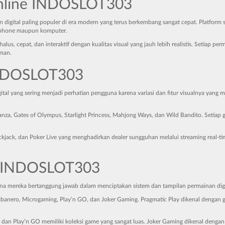
nline INDOSLOT303
ran digital paling populer di era modern yang terus berkembang sangat cepat. Platf
rtphone maupun komputer.
s, cepat, dan interaktif dengan kualitas visual yang jauh lebih realistis. Setiap 
aman.
INDOSLOT303
 yang sering menjadi perhatian pengguna karena variasi dan fitur visualnya yang mode
za, Gates of Olympus, Starlight Princess, Mahjong Ways, dan Wild Bandito. Setiap ga
Blackjack, dan Poker Live yang menghadirkan dealer sungguhan melalui streaming real-t
di INDOSLOT303
a mereka bertanggung jawab dalam menciptakan sistem dan tampilan permainan digi
 Habanero, Microgaming, Play’n GO, dan Joker Gaming. Pragmatic Play dikenal dengan
an Play’n GO memiliki koleksi game yang sangat luas. Joker Gaming dikenal dengan 