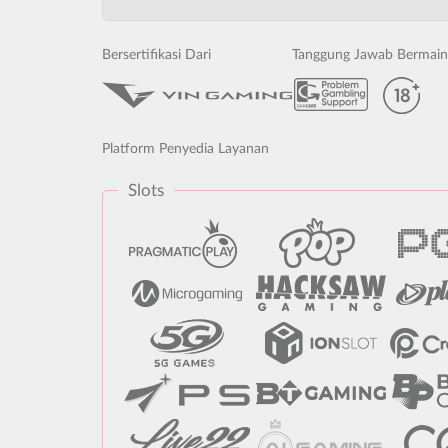
Bersertifikasi Dari
Tanggung Jawab Bermain
Platform Penyedia Layanan
Slots