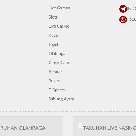
Hot Games
IND
Slots
+62
Live Casino
Race
Togel
Olahraga
Crash Game
Arcade
Poker
E-Sports
Sabung Ayam
ARUHAN OLAHRAGA
TARUHAN LIVE KASIN