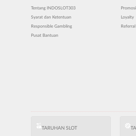
Tentang INDOSLOT303
Promosi
Syarat dan Ketentuan
Loyalty
Responsible Gambling
Referral
Pusat Bantuan
TARUHAN SLOT
T