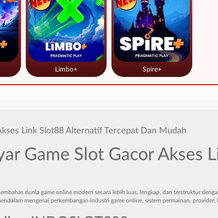
Limbo+
Spire+
ses Link Slot88 Alternatif Tercepat Dan Mudah
 Game Slot Gacor Akses Lin
embahas dunia game online modern secara lebih luas, lengkap, dan terstruktur den
endalam mengenai perkembangan industri game online, sistem permainan, provider, 