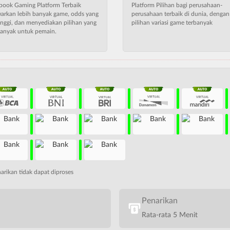
book Gaming Platform Terbaik
Platform Pilihan bagi perusahaan-
rkan lebih banyak game, odds yang
perusahaan terbaik di dunia, dengan
tinggi, dan menyediakan pilihan yang
pilihan variasi game terbanyak
banyak untuk pemain.
arikan tidak dapat diproses
Penarikan
Rata-rata 5 Menit