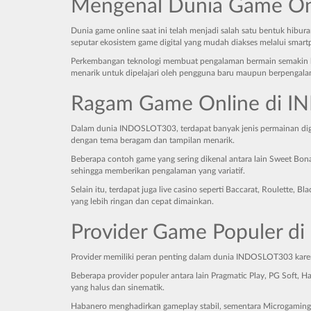
Mengenal Dunia Game O
Dunia game online saat ini telah menjadi salah satu bentuk hibu
seputar ekosistem game digital yang mudah diakses melalui sma
Perkembangan teknologi membuat pengalaman bermain semakin halu
menarik untuk dipelajari oleh pengguna baru maupun berpengal
Ragam Game Online di 
Dalam dunia INDOSLOT303, terdapat banyak jenis permainan digital
dengan tema beragam dan tampilan menarik.
Beberapa contoh game yang sering dikenal antara lain Sweet Bonan
sehingga memberikan pengalaman yang variatif.
Selain itu, terdapat juga live casino seperti Baccarat, Roulette, 
yang lebih ringan dan cepat dimainkan.
Provider Game Populer 
Provider memiliki peran penting dalam dunia INDOSLOT303 karen
Beberapa provider populer antara lain Pragmatic Play, PG Soft,
yang halus dan sinematik.
Habanero menghadirkan gameplay stabil, sementara Microgaming d