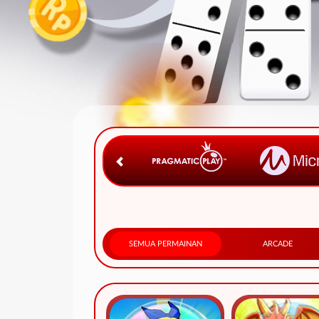
SEMUA PERMAINAN
ARCADE