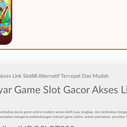
ses Link Slot88 Alternatif Tercepat Dan Mudah
 Game Slot Gacor Akses Lin
embahas dunia game online modern secara lebih luas, lengkap, dan terstruktur den
endalam mengenai perkembangan industri game online, sistem permainan, provider, 