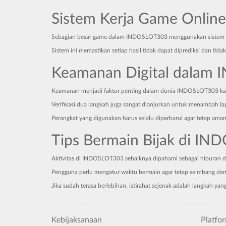
Sistem Kerja Game Onli
Sebagian besar game dalam INDOSLOT303 menggunakan sistem R
Sistem ini memastikan setiap hasil tidak dapat diprediksi dan tid
Keamanan Digital dalam
Keamanan menjadi faktor penting dalam dunia INDOSLOT303 kare
Verifikasi dua langkah juga sangat dianjurkan untuk menambah lap
Perangkat yang digunakan harus selalu diperbarui agar tetap aman 
Tips Bermain Bijak di I
Aktivitas di INDOSLOT303 sebaiknya dipahami sebagai hiburan dig
Pengguna perlu mengatur waktu bermain agar tetap seimbang dengan
Jika sudah terasa berlebihan, istirahat sejenak adalah langkah y
Kebijaksanaan
Platfo