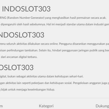
ne INDOSLOT303
NG (Random Number Generator) yang menghasilkan hasil permainan secara acak.
ak dipengaruhi oleh hasil sebelumnya. Hal ini menjadi standar utama dalam industri g
 INDOSLOT303
na seluruh aktivitas dilakukan secara online. Pengguna disarankan menggunakan p
isan perlindungan tambahan. Selain itu, hindari penggunaan jaringan publik yang ber
dari ancaman digital terbaru.
NDOSLOT303
ital, bukan sebagai aktivitas utama dalam kehidupan sehari-hari.
 aktivitas lain seperti pekerjaan dan kehidupan sosial. Pengelolaan anggaran juga p
ang bijak untuk menjaga keseimbangan hidup.
rm
Kategori
Dukung