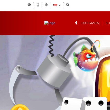
HOT GAMES
SL