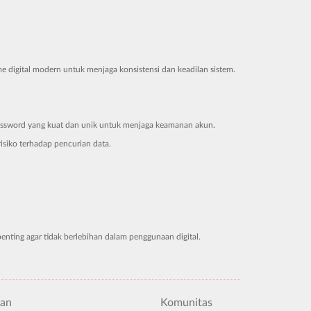
ame digital modern untuk menjaga konsistensi dan keadilan sistem.
assword yang kuat dan unik untuk menjaga keamanan akun.
isiko terhadap pencurian data.
enting agar tidak berlebihan dalam penggunaan digital.
an
Komunitas