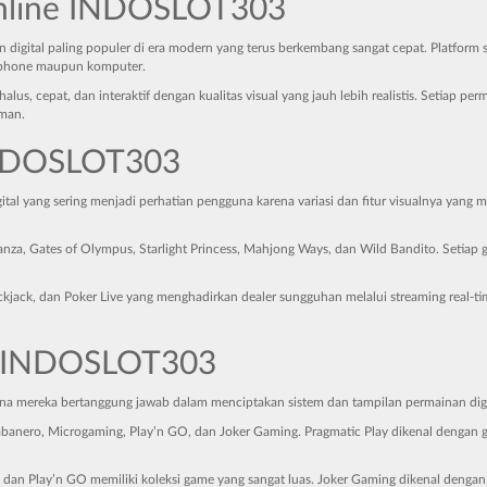
nline INDOSLOT303
ran digital paling populer di era modern yang terus berkembang sangat cepat. Platf
rtphone maupun komputer.
s, cepat, dan interaktif dengan kualitas visual yang jauh lebih realistis. Setiap 
aman.
INDOSLOT303
 yang sering menjadi perhatian pengguna karena variasi dan fitur visualnya yang mode
za, Gates of Olympus, Starlight Princess, Mahjong Ways, dan Wild Bandito. Setiap ga
Blackjack, dan Poker Live yang menghadirkan dealer sungguhan melalui streaming real-t
di INDOSLOT303
a mereka bertanggung jawab dalam menciptakan sistem dan tampilan permainan digi
 Habanero, Microgaming, Play’n GO, dan Joker Gaming. Pragmatic Play dikenal dengan
an Play’n GO memiliki koleksi game yang sangat luas. Joker Gaming dikenal dengan 