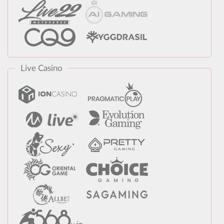
Live Casino