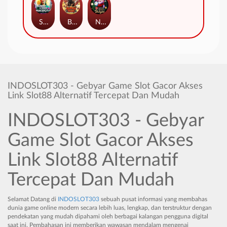
Squid Game 2: Mukunghwa
Buffalo Rush HIGHROLLER
Nexus Gift Delight
INDOSLOT303 - Gebyar Game Slot Gacor Akses
Link Slot88 Alternatif Tercepat Dan Mudah
INDOSLOT303 - Gebyar
Game Slot Gacor Akses
Link Slot88 Alternatif
Tercepat Dan Mudah
Selamat Datang di
INDOSLOT303
sebuah pusat informasi yang membahas
dunia game online modern secara lebih luas, lengkap, dan terstruktur dengan
pendekatan yang mudah dipahami oleh berbagai kalangan pengguna digital
saat ini. Pembahasan ini memberikan wawasan mendalam mengenai