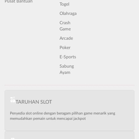
Pusat Bantuan
Togel
Olahraga
Crash
Game
Arcade
Poker
E-Sports
Sabung
Ayam
TARUHAN SLOT
Penyedia slot online dengan beragam pilihan game menarik yang
memudahkan pemain untuk mencapai jackpot