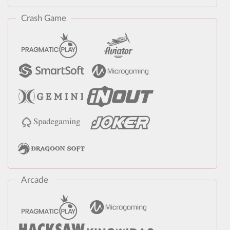
Crash Game
Arcade