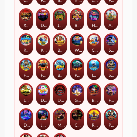
Crazy Bounty: Jackpot
Pinata Fest
Bunny to the Moon
Maya: Elemental Totem 2
Cai Shen Fortune
PUBG2
Xmas Gift Delight
Disco 777
Jumanji Bonanza
BlackJack21
Hungry Slime
Aztec: Bonus Hunt 2 Xmas
Rush Hour Gold
Kingyo Riches
Book of Safari
World Cup Final
Cat & Mouse
Starry Adventure
Football Fever
Fighting Bull
Big Net Bass
Phantom Multiplier
Infinity Ocean
Scale of Heaven: Anubis
Leprechaun’s Fortune
Disco 777 Hold and Win
Dark Ritual
Genie Mystery
Boom of Prosperity
Fantastic Beast
DJ Fever
Jewel Mastermind
Mace of Hercules
Cookie Hunter
Ramakien Blessing
Pirate Treasure Hunt