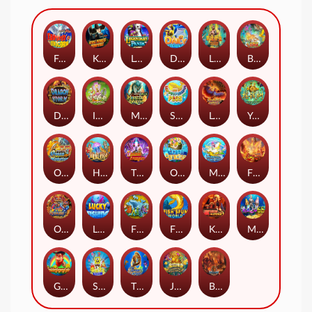
Fantasy Unicorn
King Kong’s Rampage
Legendary Panda
Daily Fishing
Li Kui Pi Yu
Bird Hunter
Dragon Storm
Insect Paradise
Monster Awaken plus
Sea Food Paradise II Plus
Legend of the phoenix
YaoQianShu
OCEAN MONSTER 2
HaiDiLao
Thanos Avengers
Ocean Paradise
Master Of The Deep
Fire Phoenix
Ocean King 3
Lucky Fishing
Fishman Wharf
Fish Music World
Kirin Storm
Mermaids-6s
Golden Legend Plus
Spongebob
Thunder Dragon
Jin Chan Bu Yu
Buffalo thunder