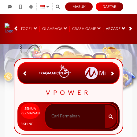
MASUK
DAFTAR
RACE
TOGEL
OLAHRAGA
CRASH GAME
ARCADE
PO
VPOWER
SEMUA
PERMAINAN
FISHING