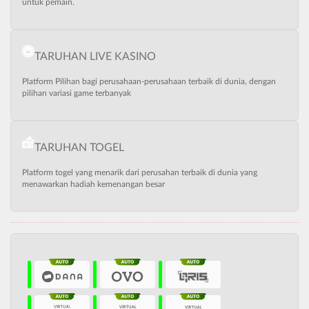
untuk pemain.
TARUHAN LIVE KASINO
Platform Pilihan bagi perusahaan-perusahaan terbaik di dunia, dengan
pilihan variasi game terbanyak
TARUHAN TOGEL
Platform togel yang menarik dari perusahan terbaik di dunia yang
menawarkan hadiah kemenangan besar