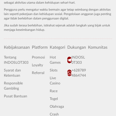
sebagai aktivitas utama dalam kehidupan sehari-hari.
Pengguna perlu mengatur waktu bermain agar tetap seimbang dengan aktivitas
lain seperti pekerjaan dan kehidupan sosial. Pengelolaan anggaran juga penting
agar tidak berlebihan dalam penggunaan digital.
Jika sudah terasa berlebihan, istirahat sejenak adalah langkah yang bijak untuk
menjaga keseimbangan hidup.
Kebijaksanaan
Platform
Kategori
Dukungan
Komunitas
Tentang
Promosi
Hot
INDOSL
INDOSLOT303
Games
0T303
Loyalty
Syarat dan
Slots
+628789
Referral
Ketentuan
4864744
Live
Responsible
Casino
Gambling
Race
Pusat Bantuan
Togel
Olahraga
Crash