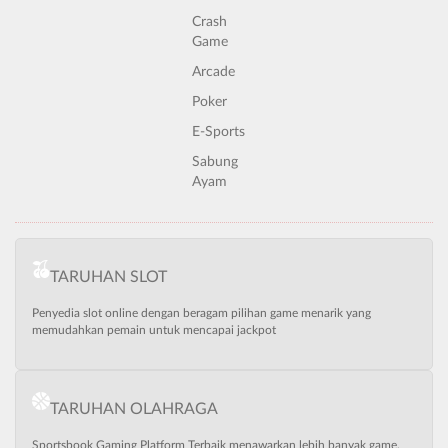
Crash
Game
Arcade
Poker
E-Sports
Sabung
Ayam
TARUHAN SLOT
Penyedia slot online dengan beragam pilihan game menarik yang
memudahkan pemain untuk mencapai jackpot
TARUHAN OLAHRAGA
Sportsbook Gaming Platform Terbaik menawarkan lebih banyak game,