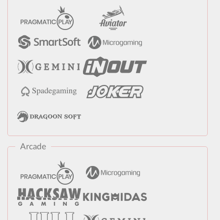
Arcade