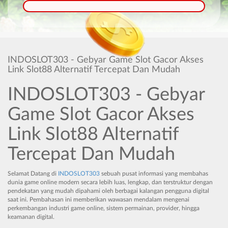
INDOSLOT303 - Gebyar Game Slot Gacor Akses
Link Slot88 Alternatif Tercepat Dan Mudah
INDOSLOT303 - Gebyar
Game Slot Gacor Akses
Link Slot88 Alternatif
Tercepat Dan Mudah
Selamat Datang di
INDOSLOT303
sebuah pusat informasi yang membahas
dunia game online modern secara lebih luas, lengkap, dan terstruktur dengan
pendekatan yang mudah dipahami oleh berbagai kalangan pengguna digital
saat ini. Pembahasan ini memberikan wawasan mendalam mengenai
perkembangan industri game online, sistem permainan, provider, hingga
keamanan digital.