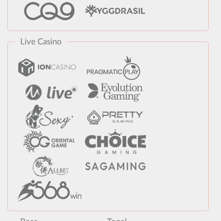
Live Casino