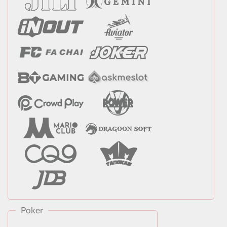
Poker